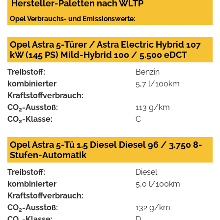
Hersteller-Paletten nach WLTP
Opel Verbrauchs- und Emissionswerte:
Opel Astra 5-Türer / Astra Electric Hybrid 107
kW (145 PS) Mild-Hybrid 100 / 5.500 eDCT
Treibstoff:
Benzin
kombinierter
5,7 l/100km
Kraftstoffverbrauch:
CO
-Ausstoß:
113 g/km
2
CO
-Klasse:
C
2
Opel Astra 5-Tü 1.5 Diesel Diesel 96 / 3.750 8-
Stufen-Automatik
Treibstoff:
Diesel
kombinierter
5,0 l/100km
Kraftstoffverbrauch:
CO
-Ausstoß:
132 g/km
2
CO
-Klasse:
D