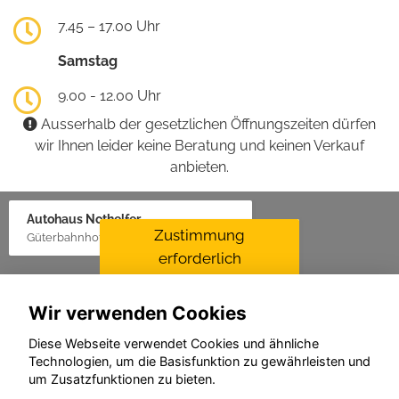
7.45 – 17.00 Uhr
Samstag
9.00 - 12.00 Uhr
Ausserhalb der gesetzlichen Öffnungszeiten dürfen
wir Ihnen leider keine Beratung und keinen Verkauf
anbieten.
Autohaus Nothelfer
Zustimmung
Güterbahnhof 2, 88416 Ochsenhausen
erforderlich
Für die Aktivierung der
Karten- und
Wir verwenden Cookies
Navigationsdienste ist Ihre
Zustimmung zu den
Diese Webseite verwendet Cookies und ähnliche
Datenschutzrichtlinien vom
Technologien, um die Basisfunktion zu gewährleisten und
Drittanbieter Google LLC
um Zusatzfunktionen zu bieten.
erforderlich.