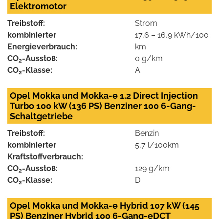
Elektromotor
Treibstoff:
Strom
kombinierter
17,6 – 16,9 kWh/100
Energieverbrauch:
km
CO
-Ausstoß:
0 g/km
2
CO
-Klasse:
A
2
Opel Mokka und Mokka-e 1.2 Direct Injection
Turbo 100 kW (136 PS) Benziner 100 6-Gang-
Schaltgetriebe
Treibstoff:
Benzin
kombinierter
5,7 l/100km
Kraftstoffverbrauch:
CO
-Ausstoß:
129 g/km
2
CO
-Klasse:
D
2
Opel Mokka und Mokka-e Hybrid 107 kW (145
PS) Benziner Hybrid 100 6-Gang-eDCT