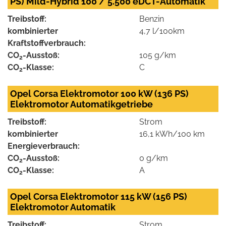
PS) Mild-Hybrid 100 / 5.500 eDCT-Automatik
Treibstoff:
Benzin
kombinierter
4,7 l/100km
Kraftstoffverbrauch:
CO
-Ausstoß:
105 g/km
2
CO
-Klasse:
C
2
Opel Corsa Elektromotor 100 kW (136 PS)
Elektromotor Automatikgetriebe
Treibstoff:
Strom
kombinierter
16,1 kWh/100 km
Energieverbrauch:
CO
-Ausstoß:
0 g/km
2
CO
-Klasse:
A
2
Opel Corsa Elektromotor 115 kW (156 PS)
Elektromotor Automatik
Treibstoff:
Strom