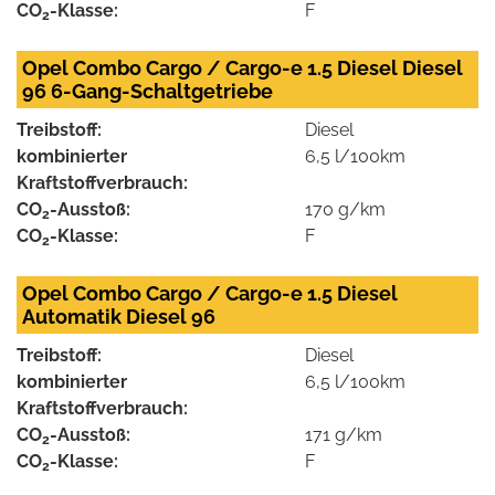
CO
-Klasse:
F
2
Opel Combo Cargo / Cargo-e 1.5 Diesel Diesel
96 6-Gang-Schaltgetriebe
Treibstoff:
Diesel
kombinierter
6,5 l/100km
Kraftstoffverbrauch:
CO
-Ausstoß:
170 g/km
2
CO
-Klasse:
F
2
Opel Combo Cargo / Cargo-e 1.5 Diesel
Automatik Diesel 96
Treibstoff:
Diesel
kombinierter
6,5 l/100km
Kraftstoffverbrauch:
CO
-Ausstoß:
171 g/km
2
CO
-Klasse:
F
2