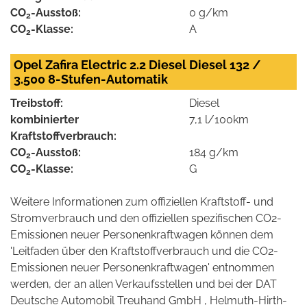
CO
-Ausstoß:
0 g/km
2
CO
-Klasse:
A
2
Opel Zafira Electric 2.2 Diesel Diesel 132 /
3.500 8-Stufen-Automatik
Treibstoff:
Diesel
kombinierter
7,1 l/100km
Kraftstoffverbrauch:
CO
-Ausstoß:
184 g/km
2
CO
-Klasse:
G
2
Weitere Informationen zum offiziellen Kraftstoff- und
Stromverbrauch und den offiziellen spezifischen CO2-
Emissionen neuer Personenkraftwagen können dem
'Leitfaden über den Kraftstoffverbrauch und die CO2-
Emissionen neuer Personenkraftwagen' entnommen
werden, der an allen Verkaufsstellen und bei der DAT
Deutsche Automobil Treuhand GmbH , Helmuth-Hirth-