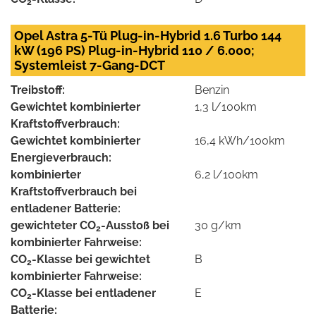
2
Opel Astra 5-Tü Plug-in-Hybrid 1.6 Turbo 144
kW (196 PS) Plug-in-Hybrid 110 / 6.000;
Systemleist 7-Gang-DCT
Treibstoff:
Benzin
Gewichtet kombinierter
1,3 l/100km
Kraftstoffverbrauch:
Gewichtet kombinierter
16,4 kWh/100km
Energieverbrauch:
kombinierter
6,2 l/100km
Kraftstoffverbrauch bei
entladener Batterie:
gewichteter CO
-Ausstoß bei
30 g/km
2
kombinierter Fahrweise:
CO
-Klasse bei gewichtet
B
2
kombinierter Fahrweise:
CO
-Klasse bei entladener
E
2
Batterie: