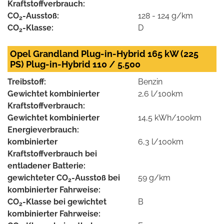
Kraftstoffverbrauch:
CO
-Ausstoß:
128 - 124 g/km
2
CO
-Klasse:
D
2
Opel Grandland Plug-in-Hybrid 165 kW (225
PS) Plug-in-Hybrid 110 / 5.500
Treibstoff:
Benzin
Gewichtet kombinierter
2,6 l/100km
Kraftstoffverbrauch:
Gewichtet kombinierter
14,5 kWh/100km
Energieverbrauch:
kombinierter
6,3 l/100km
Kraftstoffverbrauch bei
entladener Batterie:
gewichteter CO
-Ausstoß bei
59 g/km
2
kombinierter Fahrweise:
CO
-Klasse bei gewichtet
B
2
kombinierter Fahrweise: