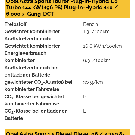
Opel Astra Sports Tourer Plug-in-Hybrid 1.6
Turbo 144 kW (196 PS) Plug-in-Hybrid 110 /
6.000 7-Gang-DCT
Treibstoff:
Benzin
Gewichtet kombinierter
1,3 l/100km
Kraftstoffverbrauch:
Gewichtet kombinierter
16,6 kWh/100km
Energieverbrauch:
kombinierter
6,3 l/100km
Kraftstoffverbrauch bei
entladener Batterie:
gewichteter CO
-Ausstoß bei
30 g/km
2
kombinierter Fahrweise:
CO
-Klasse bei gewichtet
B
2
kombinierter Fahrweise:
CO
-Klasse bei entladener
E
2
Batterie:
Opel Astra Spor 1.5 Diesel Diesel 96 / 3.750 8-