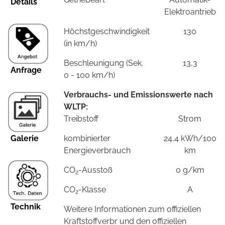
Details
Elektroantrieb
Höchstgeschwindigkeit
130
(in km/h)
Beschleunigung (Sek.
13,3
Anfrage
0 - 100 km/h)
Verbrauchs- und Emissionswerte nach
WLTP:
Treibstoff
Strom
Galerie
kombinierter
24,4 kWh/100
Energieverbrauch
km
CO
-Ausstoß
0 g/km
2
CO
-Klasse
A
2
Technik
Weitere Informationen zum offiziellen
Kraftstoffverbr und den offiziellen