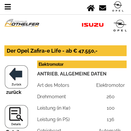
Der Opel Zafira-e Life - ab € 47.550,-
Elektromotor
ANTRIEB, ALLGEMEINE DATEN
Art des Motors
Elektromotor
zurück
Drehmoment
260
Leistung (in Kw)
100
Leistung (in PS)
136
Getriebeart
Automatik-