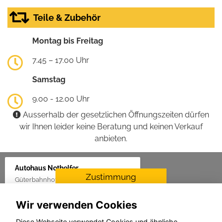
Teile & Zubehör
Montag bis Freitag
7.45 – 17.00 Uhr
Samstag
9.00 - 12.00 Uhr
Ausserhalb der gesetzlichen Öffnungszeiten dürfen
wir Ihnen leider keine Beratung und keinen Verkauf
anbieten.
Autohaus Nothelfer
Zustimmung
Güterbahnhof 2, 88416 Ochsenhausen
erforderlich
Wir verwenden Cookies
Für die Aktivierung der
Karten- und
Diese Webseite verwendet Cookies und ähnliche