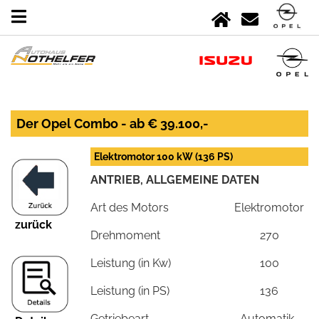
Der Opel Combo - ab € 39.100,-
Elektromotor 100 kW (136 PS)
ANTRIEB, ALLGEMEINE DATEN
Art des Motors
Elektromotor
zurück
Drehmoment
270
Leistung (in Kw)
100
Leistung (in PS)
136
Getriebeart
Automatik-