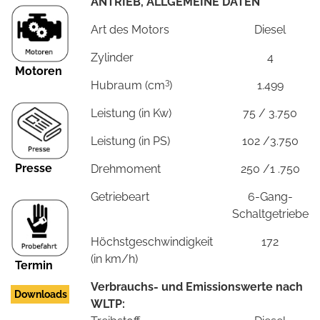
ANTRIEB, ALLGEMEINE DATEN
Art des Motors
Diesel
Zylinder
4
Motoren
3
Hubraum (cm
)
1.499
Leistung (in Kw)
75 / 3.750
Leistung (in PS)
102 /3.750
Presse
Drehmoment
250 /1 .750
Getriebeart
6-Gang-
Schaltgetriebe
Höchstgeschwindigkeit
172
(in km/h)
Termin
Verbrauchs- und Emissionswerte nach
Downloads
WLTP: