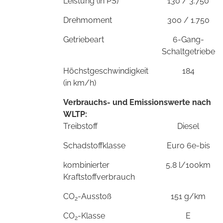
Leistung (in PS)
130 / 3.750
Drehmoment
300 / 1.750
Getriebeart
6-Gang-
Schaltgetriebe
Höchstgeschwindigkeit
184
(in km/h)
Verbrauchs- und Emissionswerte nach
WLTP:
Treibstoff
Diesel
Schadstoffklasse
Euro 6e-bis
kombinierter
5,8 l/100km
Kraftstoffverbrauch
CO
-Ausstoß
151 g/km
2
CO
-Klasse
E
2