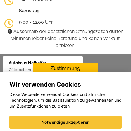
Samstag
9.00 - 12.00 Uhr
Ausserhalb der gesetzlichen Öffnungszeiten dürfen
wir Ihnen leider keine Beratung und keinen Verkauf
anbieten.
Autohaus Nothelfer
Zustimmung
Güterbahnhof 2, 88416 Ochsenhausen
erforderlich
Wir verwenden Cookies
Für die Aktivierung der
Karten- und
Diese Webseite verwendet Cookies und ähnliche
Navigationsdienste ist Ihre
Technologien, um die Basisfunktion zu gewährleisten und
Zustimmung zu den
um Zusatzfunktionen zu bieten.
Datenschutzrichtlinien vom
Drittanbieter Google LLC
erforderlich.
Notwendige akzeptieren
Zustimmen und