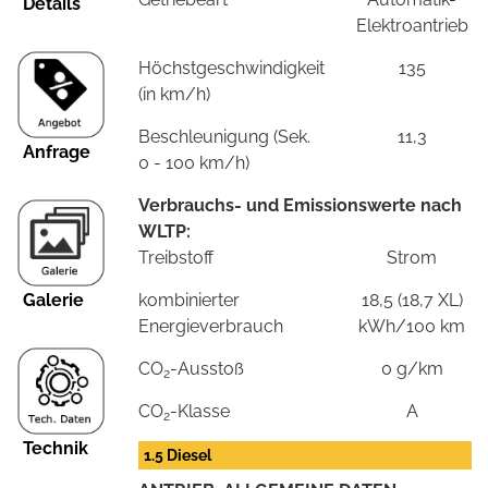
Details
Elektroantrieb
Höchstgeschwindigkeit
135
(in km/h)
Beschleunigung (Sek.
11,3
Anfrage
0 - 100 km/h)
Verbrauchs- und Emissionswerte nach
WLTP:
Treibstoff
Strom
Galerie
kombinierter
18,5 (18,7 XL)
Energieverbrauch
kWh/100 km
CO
-Ausstoß
0 g/km
2
CO
-Klasse
A
2
Technik
1.5 Diesel