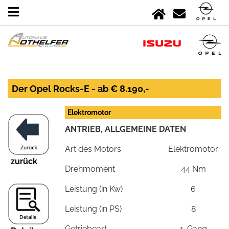
Der Opel Rocks-E - ab € 8.190,-
Elektromotor
ANTRIEB, ALLGEMEINE DATEN
Art des Motors
Elektromotor
zurück
Drehmoment
44 Nm
Leistung (in Kw)
6
Leistung (in PS)
8
Getriebeart
1-Gang