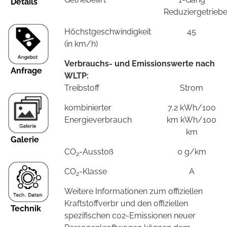
Details
Reduziergetrieb
Höchstgeschwindigkeit
45
(in km/h)
Verbrauchs- und Emissionswerte nach
Anfrage
WLTP:
Treibstoff
Strom
kombinierter
7,2 kWh/100
Energieverbrauch
km kWh/100
km
Galerie
CO
-Ausstoß
0 g/km
2
CO
-Klasse
A
2
Weitere Informationen zum offiziellen
Kraftstoffverbr und den offiziellen
Technik
spezifischen co2-Emissionen neuer