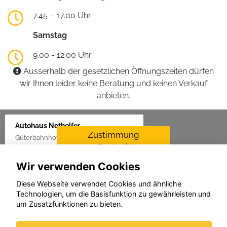
7.45 – 17.00 Uhr
Samstag
9.00 - 12.00 Uhr
Ausserhalb der gesetzlichen Öffnungszeiten dürfen
wir Ihnen leider keine Beratung und keinen Verkauf
anbieten.
Autohaus Nothelfer
Zustimmung
Güterbahnhof 2, 88416 Ochsenhausen
erforderlich
Wir verwenden Cookies
Für die Aktivierung der
Karten- und
Diese Webseite verwendet Cookies und ähnliche
Navigationsdienste ist Ihre
Technologien, um die Basisfunktion zu gewährleisten und
Zustimmung zu den
um Zusatzfunktionen zu bieten.
Datenschutzrichtlinien vom
Drittanbieter Google LLC
erforderlich.