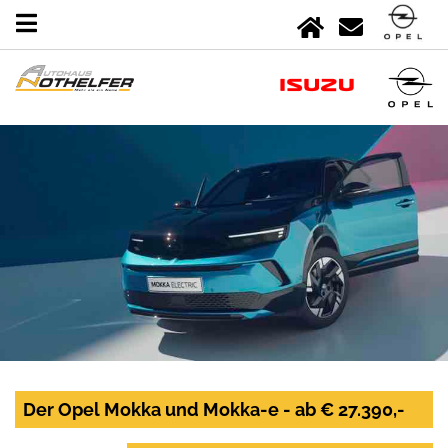
Der Opel Mokka und Mokka-e - ab € 27.390,-