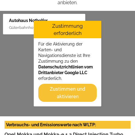
anbieten.
Autohaus Nothelfer
Zustimmung
Güterbahnhof 2, 88416 Ochsenhausen
erforderlich
Für die Aktivierung der
Karten- und
Navigationsdienste ist Ihre
Zustimmung zu den
Datenschutzrichtlinien vom
Drittanbieter Google LLC
erforderlich.
Zustimmen und
aktivieren
Verbrauchs- und Emissionswerte nach WLTP:
Opel Mokka und Mokka-e 1.2 Direct Injection Turbo