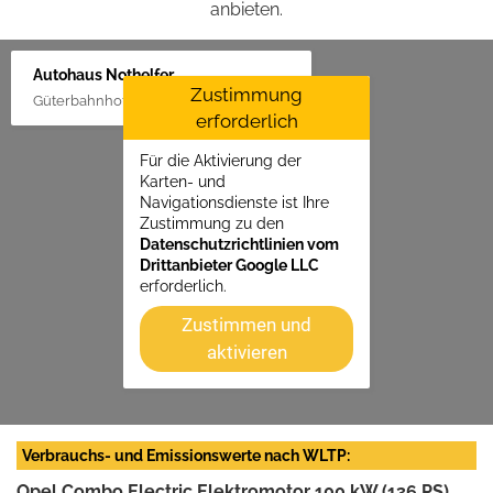
anbieten.
Autohaus Nothelfer
Zustimmung
Güterbahnhof 2, 88416 Ochsenhausen
erforderlich
Für die Aktivierung der
Karten- und
Navigationsdienste ist Ihre
Zustimmung zu den
Datenschutzrichtlinien vom
Drittanbieter Google LLC
erforderlich.
Zustimmen und
aktivieren
Verbrauchs- und Emissionswerte nach WLTP:
Opel Combo Electric Elektromotor 100 kW (136 PS)