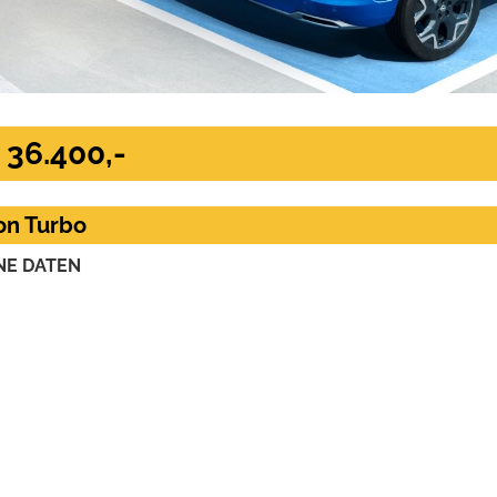
 36.400,-
ion Turbo
NE DATEN