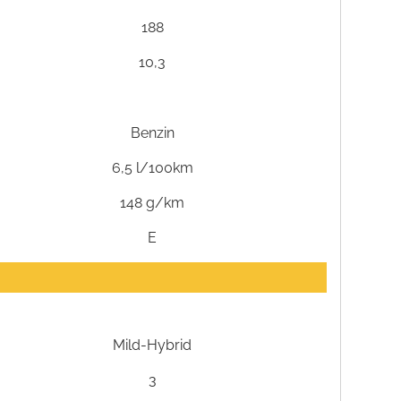
188
10,3
Benzin
6,5 l/100km
148 g/km
E
Mild-Hybrid
3