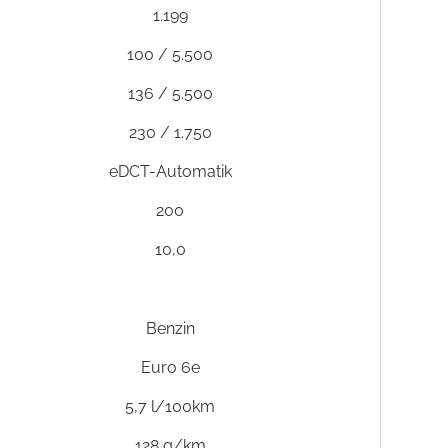
1.199
100 / 5.500
136 / 5.500
230 / 1.750
eDCT-Automatik
200
10,0
Benzin
Euro 6e
5,7 l/100km
128 g/km