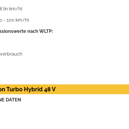
 (in km/h)
0 - 100 km/h)
ssionswerte nach WLTP:
ffverbrauch
ion Turbo Hybrid 48 V
NE DATEN