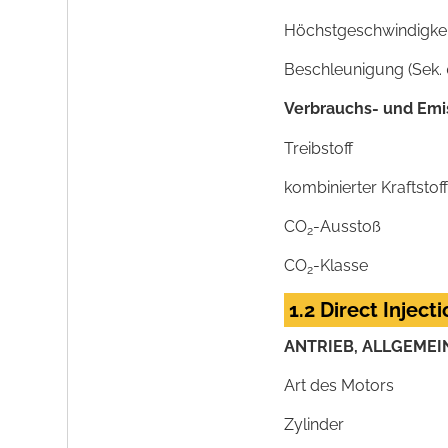
Höchstgeschwindigkeit
Beschleunigung (Sek. 
Verbrauchs- und Emi
Treibstoff
kombinierter Kraftsto
CO
-Ausstoß
2
CO
-Klasse
2
1.2 Direct Inject
ANTRIEB, ALLGEMEI
Art des Motors
Zylinder