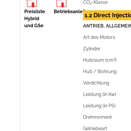
CO
-Klasse
2
Preisliste
Betriebsanleitung
1.2 Direct Injec
Hybrid
und GSe
ANTRIEB, ALLGEMEI
Art des Motors
Zylinder
3
Hubraum (cm
)
Hub / Bohrung
Verdichtung
Leistung (in Kw)
Leistung (in PS)
Drehmoment
Getriebeart