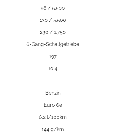
96 / 5.500
130 / 5.500
230 / 1.750
6-Gang-Schaltgetriebe
197
10,4
Benzin
Euro 6e
6,2 l/100km
144 g/km