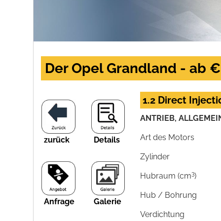
Der Opel Grandland - ab €
1.2 Direct Inject
ANTRIEB, ALLGEMEI
Art des Motors
zurück
Details
Zylinder
3
Hubraum (cm
)
Hub / Bohrung
Anfrage
Galerie
Verdichtung