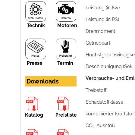
Leistung (in Kw)
Leistung (in PS)
Technik
Motoren
Drehmoment
Getriebeart
Höchstgeschwindigkeit
Presse
Termin
Beschleunigung (Sek. 
Verbrauchs- und Emi
Downloads
Treibstoff
Schadstoffklasse
kombinierter Kraftsto
Katalog
Preisliste
CO
-Ausstoß
2