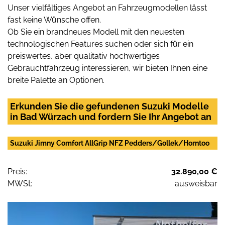
Unser vielfältiges Angebot an Fahrzeugmodellen lässt
fast keine Wünsche offen.
Ob Sie ein brandneues Modell mit den neuesten
technologischen Features suchen oder sich für ein
preiswertes, aber qualitativ hochwertiges
Gebrauchtfahrzeug interessieren, wir bieten Ihnen eine
breite Palette an Optionen.
Erkunden Sie die gefundenen Suzuki Modelle
in Bad Würzach und fordern Sie Ihr Angebot an
Suzuki Jimny Comfort AllGrip NFZ Pedders/Gollek/Horntoo
Preis:
32.890,00 €
MWSt:
ausweisbar