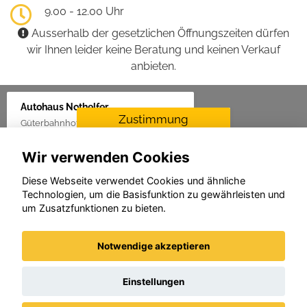
9.00 - 12.00 Uhr
Ausserhalb der gesetzlichen Öffnungszeiten dürfen
wir Ihnen leider keine Beratung und keinen Verkauf
anbieten.
Autohaus Nothelfer
Zustimmung
Güterbahnhof 2, 88416 Ochsenhausen
erforderlich
Wir verwenden Cookies
Für die Aktivierung der
Karten- und
Diese Webseite verwendet Cookies und ähnliche
Navigationsdienste ist Ihre
Technologien, um die Basisfunktion zu gewährleisten und
Zustimmung zu den
um Zusatzfunktionen zu bieten.
Datenschutzrichtlinien vom
Drittanbieter Google LLC
erforderlich.
Notwendige akzeptieren
Zustimmen und
aktivieren
Einstellungen