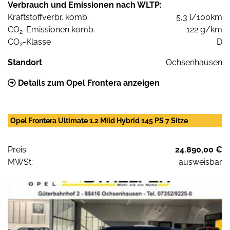
Verbrauch und Emissionen nach WLTP:
Kraftstoffverbr. komb.
5,3 l/100km
CO
-Emissionen komb.
122 g/km
2
CO
-Klasse
D
2
Standort
Ochsenhausen
Details zum Opel Frontera anzeigen
Opel Frontera Ultimate 1.2 Mild Hybrid 145 PS 7 Sitze
Preis:
24.890,00 €
MWSt:
ausweisbar