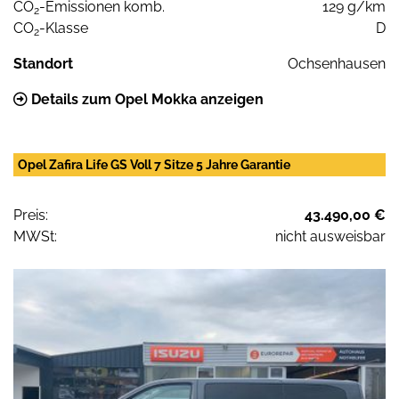
CO
-Emissionen komb.
129 g/km
2
CO
-Klasse
D
2
Standort
Ochsenhausen
Details zum Opel Mokka anzeigen
Opel Zafira Life GS Voll 7 Sitze 5 Jahre Garantie
Preis:
43.490,00 €
MWSt:
nicht ausweisbar