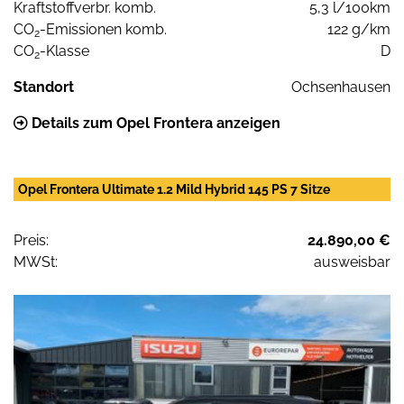
Kraftstoffverbr. komb.
5,3 l/100km
CO
-Emissionen komb.
122 g/km
2
CO
-Klasse
D
2
Standort
Ochsenhausen
Details zum Opel Frontera anzeigen
Opel Frontera Ultimate 1.2 Mild Hybrid 145 PS 7 Sitze
Preis:
24.890,00 €
MWSt:
ausweisbar