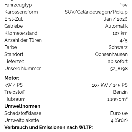
Fahrzeugtyp
Pkw
Karosserieform
SUV/Geländewagen/Pickup
Erst-Zul.
Jan / 2026
Getriebe
Automatik
Kilometerstand
127 km
Anzahl der Türen
4/5
Farbe
Schwarz
Standort
Ochsenhausen
Lieferzeit
ab sofort
Unsere Nummer
52_8198
Motor:
kW / PS
107 kW / 145 PS
Treibstoff
Benzin
Hubraum
1.199 cm³
Umweltnormen:
Schadstoffklasse
Euro 6e
Umweltplakette
4 (Grün)
Verbrauch und Emissionen nach WLTP: