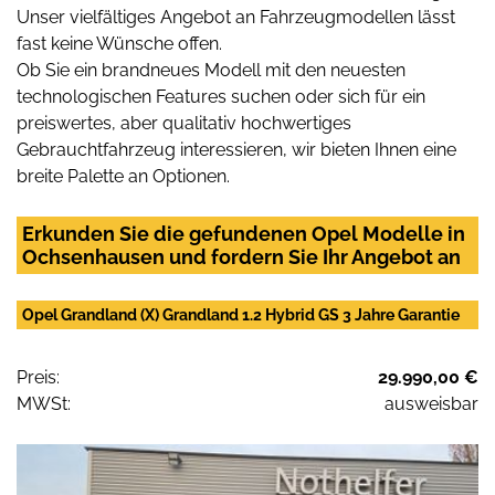
Unser vielfältiges Angebot an Fahrzeugmodellen lässt
fast keine Wünsche offen.
Ob Sie ein brandneues Modell mit den neuesten
technologischen Features suchen oder sich für ein
preiswertes, aber qualitativ hochwertiges
Gebrauchtfahrzeug interessieren, wir bieten Ihnen eine
breite Palette an Optionen.
Erkunden Sie die gefundenen Opel Modelle in
Ochsenhausen und fordern Sie Ihr Angebot an
Opel Grandland (X) Grandland 1.2 Hybrid GS 3 Jahre Garantie
Preis:
29.990,00 €
MWSt:
ausweisbar