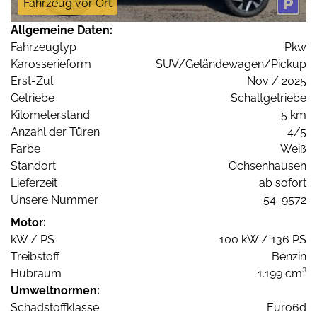
Fahrzeug vor Ort
Allgemeine Daten:
Fahrzeugtyp
Pkw
Karosserieform
SUV/Geländewagen/Pickup
Erst-Zul.
Nov / 2025
Getriebe
Schaltgetriebe
Kilometerstand
5 km
Anzahl der Türen
4/5
Farbe
Weiß
Standort
Ochsenhausen
Lieferzeit
ab sofort
Unsere Nummer
54_9572
Motor:
kW / PS
100 kW / 136 PS
Treibstoff
Benzin
Hubraum
1.199 cm³
Umweltnormen:
Schadstoffklasse
Euro6d