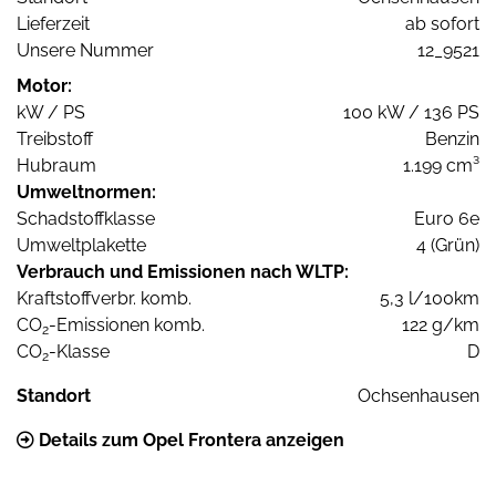
Lieferzeit
ab sofort
Unsere Nummer
12_9521
Motor:
kW / PS
100 kW / 136 PS
Treibstoff
Benzin
Hubraum
1.199 cm³
Umweltnormen:
Schadstoffklasse
Euro 6e
Umweltplakette
4 (Grün)
Verbrauch und Emissionen nach WLTP:
Kraftstoffverbr. komb.
5,3 l/100km
CO
-Emissionen komb.
122 g/km
2
CO
-Klasse
D
2
Standort
Ochsenhausen
Details zum Opel Frontera anzeigen