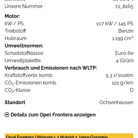
Unsere Nummer
72_8165
Motor:
kW / PS
107 kW / 145 PS
Treibstoff
Benzin
Hubraum
1.199 cm³
Umweltnormen:
Schadstoffklasse
Euro 6e
Umweltplakette
4 (Grün)
Verbrauch und Emissionen nach WLTP:
Kraftstoffverbr. komb.
5,3 l/100km
CO
-Emissionen komb.
122 g/km
2
CO
-Klasse
D
2
Standort
Ochsenhausen
Details zum Opel Frontera anzeigen
Opel Frontera Ultimate 1.2 Hybrid 3 Jahre Garantie