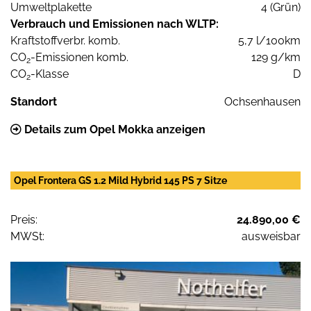
Umweltplakette
4 (Grün)
Verbrauch und Emissionen nach WLTP:
Kraftstoffverbr. komb.
5,7 l/100km
CO
-Emissionen komb.
129 g/km
2
CO
-Klasse
D
2
Standort
Ochsenhausen
Details zum Opel Mokka anzeigen
Opel Frontera GS 1.2 Mild Hybrid 145 PS 7 Sitze
Preis:
24.890,00 €
MWSt:
ausweisbar