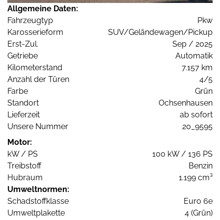
Allgemeine Daten:
Fahrzeugtyp
Pkw
Karosserieform
SUV/Geländewagen/Pickup
Erst-Zul.
Sep / 2025
Getriebe
Automatik
Kilometerstand
7.157 km
Anzahl der Türen
4/5
Farbe
Grün
Standort
Ochsenhausen
Lieferzeit
ab sofort
Unsere Nummer
20_9595
Motor:
kW / PS
100 kW / 136 PS
Treibstoff
Benzin
Hubraum
1.199 cm³
Umweltnormen:
Schadstoffklasse
Euro 6e
Umweltplakette
4 (Grün)