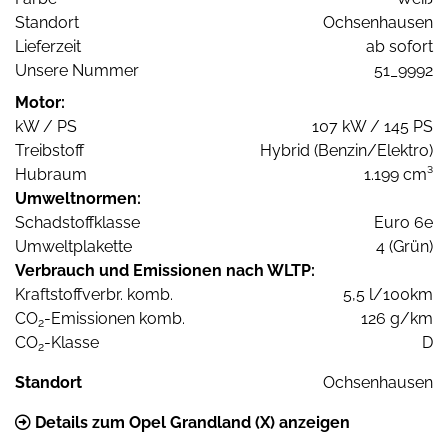
Standort
Ochsenhausen
Lieferzeit
ab sofort
Unsere Nummer
51_9992
Motor:
kW / PS
107 kW / 145 PS
Treibstoff
Hybrid (Benzin/Elektro)
Hubraum
1.199 cm³
Umweltnormen:
Schadstoffklasse
Euro 6e
Umweltplakette
4 (Grün)
Verbrauch und Emissionen nach WLTP:
Kraftstoffverbr. komb.
5,5 l/100km
CO
-Emissionen komb.
126 g/km
2
CO
-Klasse
D
2
Standort
Ochsenhausen
Details zum Opel Grandland (X) anzeigen