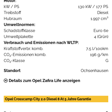
Motor:
kW / PS
130 kW / 177 PS
Treibstoff
Diesel
Hubraum
1.997 cm³
Umweltnormen:
Schadstoffklasse
Euro 6e
Umweltplakette
4 (Grün)
Verbrauch und Emissionen nach WLTP:
Kraftstoffverbr. komb.
7,5 l/100km
CO
-Emissionen komb.
196 g/km
2
CO
-Klasse
G
2
Standort
Ochsenhausen
Details zum Opel Zafira Life anzeigen
Opel Crosscamp City 2.0 Diesel 8 At 5 Jahre Garantie