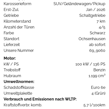
Karosserieform
SUV/Geländewagen/Pickup
Erst-Zul.
Jan / 2026
Getriebe
Schaltgetriebe
Kilometerstand
7 km
Anzahl der Türen
4/5
Farbe
Schwarz
Standort
Ochsenhausen
Lieferzeit
ab sofort
Unsere Nummer
69_9060
Motor:
kW / PS
100 kW / 136 PS
Treibstoff
Benzin
Hubraum
1.199 cm³
Umweltnormen:
Schadstoffklasse
Euro 6e
Umweltplakette
4 (Grün)
Verbrauch und Emissionen nach WLTP:
Kraftstoffverbr. komb.
5,7 l/100km