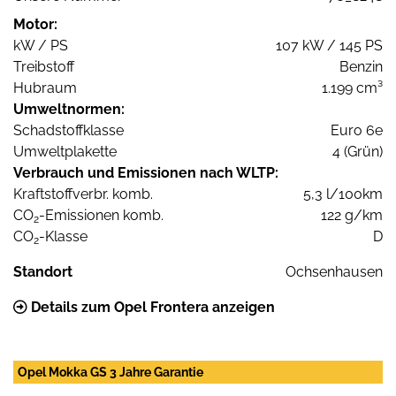
Motor:
kW / PS
107 kW / 145 PS
Treibstoff
Benzin
Hubraum
1.199 cm³
Umweltnormen:
Schadstoffklasse
Euro 6e
Umweltplakette
4 (Grün)
Verbrauch und Emissionen nach WLTP:
Kraftstoffverbr. komb.
5,3 l/100km
CO
-Emissionen komb.
122 g/km
2
CO
-Klasse
D
2
Standort
Ochsenhausen
Details zum Opel Frontera anzeigen
Opel Mokka GS 3 Jahre Garantie