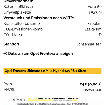
Umweltnormen:
Schadstoffklasse
Euro 6e
Umweltplakette
4 (Grün)
Verbrauch und Emissionen nach WLTP:
Kraftstoffverbr. komb.
5,3 l/100km
CO
-Emissionen komb.
122 g/km
2
CO
-Klasse
D
2
Standort
Ochsenhausen
Details zum Opel Frontera anzeigen
Opel Frontera Ultimate 1.2 Mild Hybrid 145 PS 7 Sitze
Preis:
24.890,00 €
MWSt:
ausweisbar