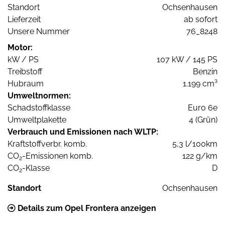
Standort
Ochsenhausen
Lieferzeit
ab sofort
Unsere Nummer
76_8248
Motor:
kW / PS
107 kW / 145 PS
Treibstoff
Benzin
Hubraum
1.199 cm³
Umweltnormen:
Schadstoffklasse
Euro 6e
Umweltplakette
4 (Grün)
Verbrauch und Emissionen nach WLTP:
Kraftstoffverbr. komb.
5,3 l/100km
CO
-Emissionen komb.
122 g/km
2
CO
-Klasse
D
2
Standort
Ochsenhausen
Details zum Opel Frontera anzeigen