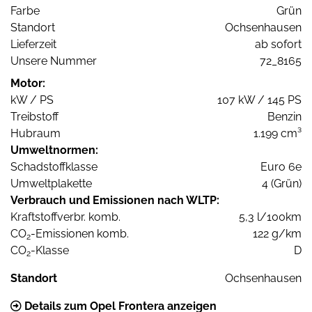
Farbe
Grün
Standort
Ochsenhausen
Lieferzeit
ab sofort
Unsere Nummer
72_8165
Motor:
kW / PS
107 kW / 145 PS
Treibstoff
Benzin
Hubraum
1.199 cm³
Umweltnormen:
Schadstoffklasse
Euro 6e
Umweltplakette
4 (Grün)
Verbrauch und Emissionen nach WLTP:
Kraftstoffverbr. komb.
5,3 l/100km
CO
-Emissionen komb.
122 g/km
2
CO
-Klasse
D
2
Standort
Ochsenhausen
Details zum Opel Frontera anzeigen