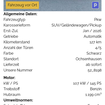
Fahrzeug vor Ort
Allgemeine Daten:
Fahrzeugtyp
Pkw
Karosserieform
SUV/Geländewagen/Pickup
Erst-Zul.
Jan / 2026
Getriebe
Automatik
Kilometerstand
127 km
Anzahl der Türen
4/5
Farbe
Schwarz
Standort
Ochsenhausen
Lieferzeit
ab sofort
Unsere Nummer
52_8198
Motor:
kW / PS
107 kW / 145 PS
Treibstoff
Benzin
Hubraum
1.199 cm³
Umweltnormen: