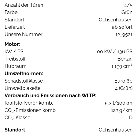
Anzahl der Türen
4/5
Farbe
Grün
Standort
Ochsenhausen
Lieferzeit
ab sofort
Unsere Nummer
12_9521
Motor:
kW / PS
100 kW / 136 PS
Treibstoff
Benzin
Hubraum
1.199 cm³
Umweltnormen:
Schadstoffklasse
Euro 6e
Umweltplakette
4 (Grün)
Verbrauch und Emissionen nach WLTP:
Kraftstoffverbr. komb.
5,3 l/100km
CO
-Emissionen komb.
122 g/km
2
CO
-Klasse
D
2
Standort
Ochsenhausen