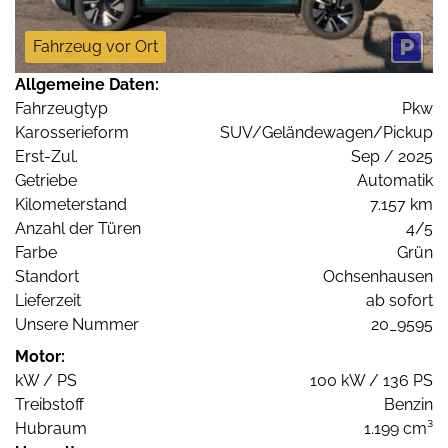
Fahrzeug vor Ort
Allgemeine Daten:
Fahrzeugtyp
Pkw
Karosserieform
SUV/Geländewagen/Pickup
Erst-Zul.
Sep / 2025
Getriebe
Automatik
Kilometerstand
7.157 km
Anzahl der Türen
4/5
Farbe
Grün
Standort
Ochsenhausen
Lieferzeit
ab sofort
Unsere Nummer
20_9595
Motor:
kW / PS
100 kW / 136 PS
Treibstoff
Benzin
Hubraum
1.199 cm³