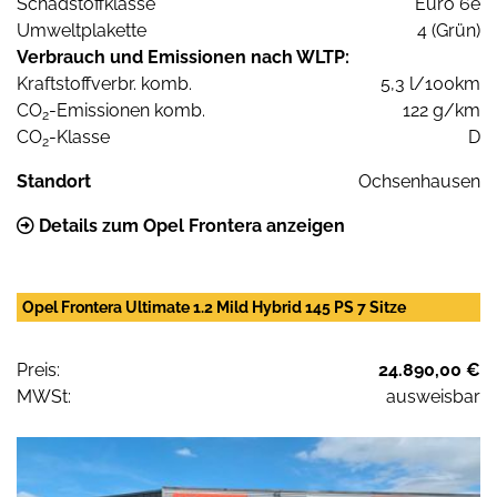
Schadstoffklasse
Euro 6e
Umweltplakette
4 (Grün)
Verbrauch und Emissionen nach WLTP:
Kraftstoffverbr. komb.
5,3 l/100km
CO
-Emissionen komb.
122 g/km
2
CO
-Klasse
D
2
Standort
Ochsenhausen
Details zum Opel Frontera anzeigen
Opel Frontera Ultimate 1.2 Mild Hybrid 145 PS 7 Sitze
Preis:
24.890,00 €
MWSt:
ausweisbar