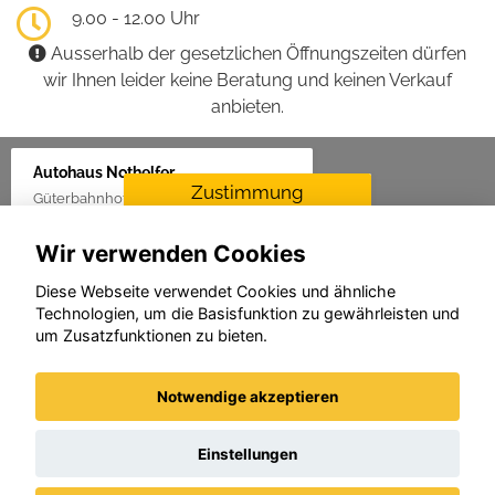
9.00 - 12.00 Uhr
Ausserhalb der gesetzlichen Öffnungszeiten dürfen
wir Ihnen leider keine Beratung und keinen Verkauf
anbieten.
Autohaus Nothelfer
Zustimmung
Güterbahnhof 2, 88416 Ochsenhausen
erforderlich
Wir verwenden Cookies
Für die Aktivierung der
Karten- und
Diese Webseite verwendet Cookies und ähnliche
Navigationsdienste ist Ihre
Technologien, um die Basisfunktion zu gewährleisten und
Zustimmung zu den
um Zusatzfunktionen zu bieten.
Datenschutzrichtlinien vom
Drittanbieter Google LLC
erforderlich.
Notwendige akzeptieren
Zustimmen und
aktivieren
Einstellungen