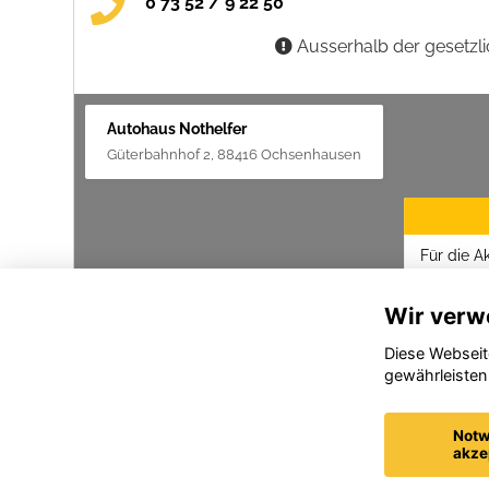
0 73 52 / 9 22 50
Ausserhalb der gesetzlic
Autohaus Nothelfer
Güterbahnhof 2, 88416 Ochsenhausen
Für die A
Datenschu
Wir verw
Diese Webseit
gewährleisten
Notw
akze