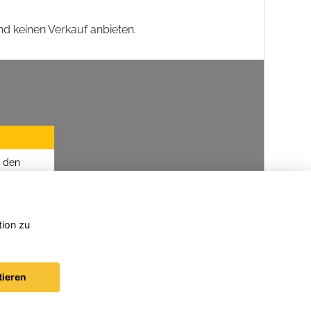
nd keinen Verkauf anbieten.
u den
tion zu
tieren