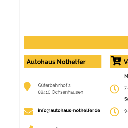
Autohaus Nothelfer
V
M
Güterbahnhof 2
7
88416 Ochsenhausen
S
info@autohaus-nothelfer.de
9