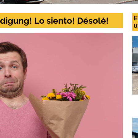
E
digung! Lo siento! Désolé!
u