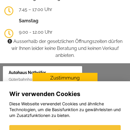
7.45 – 17.00 Uhr
Samstag
9.00 - 12.00 Uhr
Ausserhalb der gesetzlichen Öffnungszeiten dürfen
wir Ihnen leider keine Beratung und keinen Verkauf
anbieten.
Autohaus Nothelfer
Zustimmung
Güterbahnhof 2, 88416 Ochsenhausen
erforderlich
Wir verwenden Cookies
Für die Aktivierung der
Karten- und
Diese Webseite verwendet Cookies und ähnliche
Navigationsdienste ist Ihre
Technologien, um die Basisfunktion zu gewährleisten und
Zustimmung zu den
um Zusatzfunktionen zu bieten.
Datenschutzrichtlinien vom
Drittanbieter Google LLC
erforderlich.