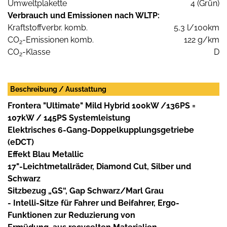
Umweltplakette
4 (Grün)
Verbrauch und Emissionen nach WLTP:
Kraftstoffverbr. komb.
5,3 l/100km
CO
-Emissionen komb.
122 g/km
2
CO
-Klasse
D
2
Beschreibung / Ausstattung
Frontera "Ultimate" Mild Hybrid 100kW /136PS =
107kW / 145PS Systemleistung
Elektrisches 6-Gang-Doppelkupplungsgetriebe
(eDCT)
Effekt Blau Metallic
17"-Leichtmetallräder, Diamond Cut, Silber und
Schwarz
Sitzbezug „GS“, Gap Schwarz/Marl Grau
- Intelli-Sitze für Fahrer und Beifahrer, Ergo-
Funktionen zur Reduzierung von