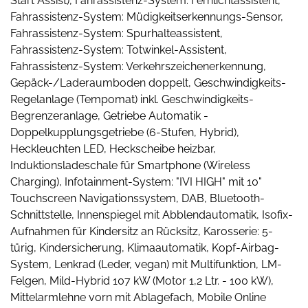
Start Assist), Fahrassistenz-System: Fernlichtassistent,
Fahrassistenz-System: Müdigkeitserkennungs-Sensor,
Fahrassistenz-System: Spurhalteassistent,
Fahrassistenz-System: Totwinkel-Assistent,
Fahrassistenz-System: Verkehrszeichenerkennung,
Gepäck-/Laderaumboden doppelt, Geschwindigkeits-
Regelanlage (Tempomat) inkl. Geschwindigkeits-
Begrenzeranlage, Getriebe Automatik -
Doppelkupplungsgetriebe (6-Stufen, Hybrid),
Heckleuchten LED, Heckscheibe heizbar,
Induktionsladeschale für Smartphone (Wireless
Charging), Infotainment-System: "IVI HIGH" mit 10"
Touchscreen Navigationssystem, DAB, Bluetooth-
Schnittstelle, Innenspiegel mit Abblendautomatik, Isofix-
Aufnahmen für Kindersitz an Rücksitz, Karosserie: 5-
türig, Kindersicherung, Klimaautomatik, Kopf-Airbag-
System, Lenkrad (Leder, vegan) mit Multifunktion, LM-
Felgen, Mild-Hybrid 107 kW (Motor 1,2 Ltr. - 100 kW),
Mittelarmlehne vorn mit Ablagefach, Mobile Online